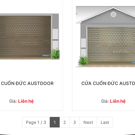
 CUỐN ĐỨC AUSTDOOR
CỬA CUỐN ĐỨC AUST
Giá:
Liên hệ
Giá:
Liên hệ
Page 1 / 3
1
2
3
Next
Last