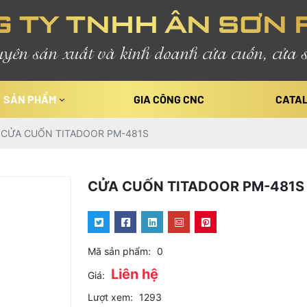
 TY TNHH ÂN SƠN 
yên sản xuất và kinh doanh cửa cuốn, cửa s
SẢN PHẨM
GIA CÔNG CNC
CATA
CỬA CUỐN TITADOOR PM-481S
CỬA CUỐN TITADOOR PM-481S
Mã sản phẩm:
0
Liên hệ
Giá:
Lượt xem:
1293