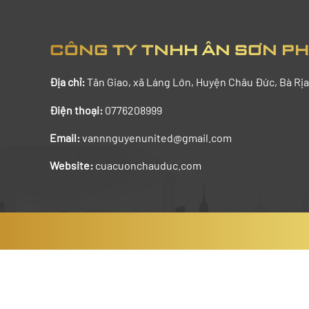
CÔNG TY TNHH ÂN SƠN P
Địa chỉ:
Tân Giao,
xã Láng Lớn, Huyện Châu Đức, Bà Rịa
Điện thoại:
0776208999
Email:
vannnguyenunited@gmail.com
Website:
cuacuonchauduc.com