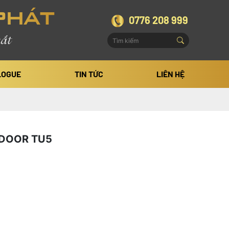
PHÁT
0776 208 999
ắt
LOGUE
TIN TỨC
LIÊN HỆ
ADOOR TU5