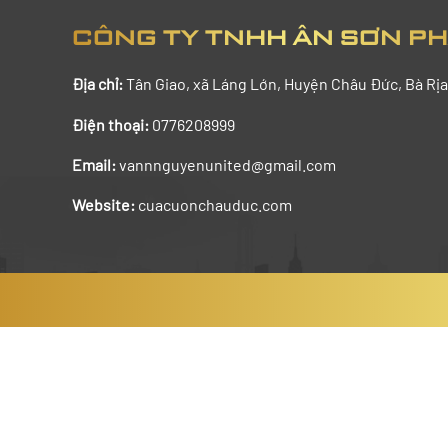
CÔNG TY TNHH ÂN SƠN P
Địa chỉ:
Tân Giao,
xã Láng Lớn, Huyện Châu Đức, Bà Rịa
Điện thoại:
0776208999
Email:
vannnguyenunited@gmail.com
Website:
cuacuonchauduc.com