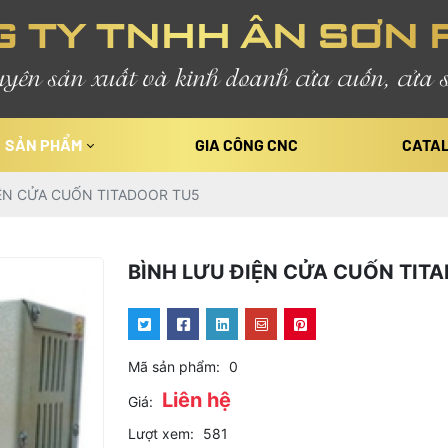
 TY TNHH ÂN SƠN 
yên sản xuất và kinh doanh cửa cuốn, cửa s
SẢN PHẨM
GIA CÔNG CNC
CATA
ỆN CỬA CUỐN TITADOOR TU5
BÌNH LƯU ĐIỆN CỬA CUỐN TIT
Mã sản phẩm:
0
Liên hệ
Giá:
Lượt xem:
581